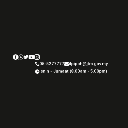





05-5277777
ilpipoh@jtm.gov.my


Isnin - Jumaat (8.00am - 5.00pm)
