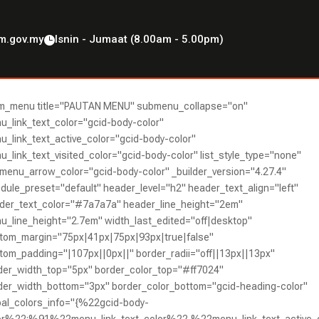
tm.gov.my
Isnin - Jumaat (8.00am - 5.00pm)

m_menu title="PAUTAN MENU" submenu_collapse="on"
u_link_text_color="gcid-body-color"
u_link_text_active_color="gcid-body-color"
u_link_text_visited_color="gcid-body-color" list_style_type="none"
menu_arrow_color="gcid-body-color" _builder_version="4.27.4"
dule_preset="default" header_level="h2" header_text_align="left"
der_text_color="#7a7a7a" header_line_height="2em"
u_line_height="2.7em" width_last_edited="off|desktop"
tom_margin="75px|41px|75px|93px|true|false"
tom_padding="|107px||0px||" border_radii="off||13px||13px"
der_width_top="5px" border_color_top="#ff7024"
der_width_bottom="3px" border_color_bottom="gcid-heading-color"
bal_colors_info="{%22gcid-body-