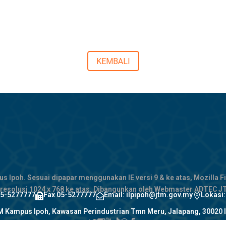
KEMBALI
Ipoh. Sesuai dipapar menggunakan IE versi 9 & ke atas, Mozilla Fi
 resolusi 1024 x 768 ke atas. Dibangunkan oleh Webmaster ADTEC 
Lokasi
05-5277777
Fax 05-5277777
Email: ilpipoh@jtm.gov.my



 Kampus Ipoh, Kawasan Perindustrian Tmn Meru, Jalapang, 30020 I





