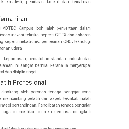
reativiti, pemikiran kritikal dan kemahiran
Kemahiran
di ADTEC Kampus Ipoh ialah penyertaan dalam
ingan inovasi teknikal seperti CITEX dan cabaran
ng seperti mekatronik, pemesinan CNC, teknologi
amanan udara.
erja, kepantasan, pematuhan standard industri dan
aman ini sangat bernilai kerana ia menyerupai
 dan disiplin tinggi.
atih Profesional
t disokong oleh peranan tenaga pengajar yang
a membimbing pelatih dari aspek teknikal, malah
trategi pertandingan. Penglibatan tenaga pengajar
n juga memastikan mereka sentiasa mengikuti