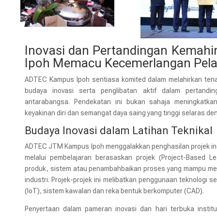
Inovasi dan Pertandingan Kemah
Ipoh Memacu Kecemerlangan Pela
ADTEC Kampus Ipoh sentiasa komited dalam melahirkan tenag
budaya inovasi serta penglibatan aktif dalam pertand
antarabangsa. Pendekatan ini bukan sahaja meningkatka
keyakinan diri dan semangat daya saing yang tinggi selaras de
Budaya Inovasi dalam Latihan Teknikal
ADTEC JTM Kampus Ipoh menggalakkan penghasilan projek ino
melalui pembelajaran berasaskan projek (Project-Based L
produk, sistem atau penambahbaikan proses yang mampu men
industri. Projek-projek ini melibatkan penggunaan teknologi se
(IoT), sistem kawalan dan reka bentuk berkomputer (CAD).
Penyertaan dalam pameran inovasi dan hari terbuka instit