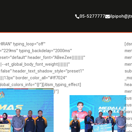
05-5277777
ilpipoh@j


IRAN" typing_loop="off"
[ds
d="229ms" typing_backdelay="2000ms"
men
eset="default" header_font="ABeeZee||||||||"
men
--et_global_body_font_weight|||||||"
men
|false" header_text_shadow_style="preset1"
sub
||13px" border_color_all="#ff7024"
_mo
bal_colors_info="{}"][/dsm_typing_effect]
hea
fault" global_colors_info="{}"]
men
cus
cus
bor
bor
glo