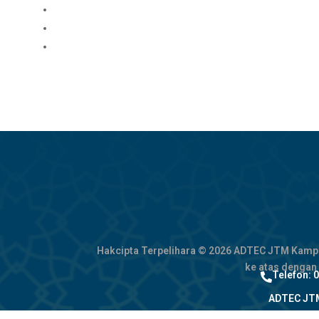
PENCAPAIAN TAHUN 2025
PENCAPAIAN TAHUN 2024
PENCAPAIAN TAHUN 2023
Hakcipta Terpelihara © 2026 ADTEC JTM Kampus 
ke atas dengan
Telefon: 

ADTEC JTM