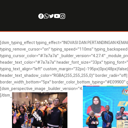





[dsm_typing_effect typing_effect="INOVASI DAN PERTANDINGAN KEMAH
typing_remove_cursor="on" typing_speed="110ms" typing_backspee
typing_cursor_color="#7a7a7a" _builder_version="4.27.4" _module_pr
header_text_color="#7a7a7a" header_font_size="33px" typing_font="|
typing_text_align="left" custom_margin="32px|-195px|0px|48px|false
header_text_shadow_color="RGBA(255,255,255,0)" border_radii="off||
border_width_bottom="5px" border_color_bottom_typing="#E09900" glo
[dsm_perspective_image _builder_version="4.27.4" _module_preset="de
[/dsm_perspective_image]