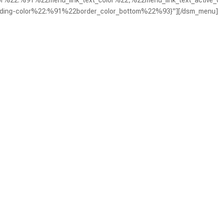
or%22:%91%22menu_link_text_color%22,%22menu_link_text_active
ding-color%22:%91%22border_color_bottom%22%93}"][/dsm_menu]