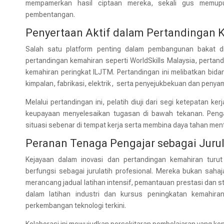
mempamerkan hasil ciptaan mereka, sekali gus memupuk k
pembentangan.
Penyertaan Aktif dalam Pertandingan 
Salah satu platform penting dalam pembangunan bakat 
pertandingan kemahiran seperti WorldSkills Malaysia, pertand
kemahiran peringkat ILJTM. Pertandingan ini melibatkan bida
kimpalan, fabrikasi, elektrik, serta penyejukbekuan dan peny
Melalui pertandingan ini, pelatih diuji dari segi ketepatan k
keupayaan menyelesaikan tugasan di bawah tekanan. Pengal
situasi sebenar di tempat kerja serta membina daya tahan mental
Peranan Tenaga Pengajar sebagai Jurul
Kejayaan dalam inovasi dan pertandingan kemahiran turu
berfungsi sebagai jurulatih profesional. Mereka bukan sahaj
merancang jadual latihan intensif, pemantauan prestasi dan s
dalam latihan industri dan kursus peningkatan kemahira
perkembangan teknologi terkini.