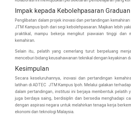
Kolaborasi ini mewujudkan persekitaran pembelajaran yang ko
Impak kepada Kebolehpasaran Graduan
Penglibatan dalam projek inovasi dan pertandingan kemahir
JTM Kampus Ipoh dari segi kebolehpasaran. Majikan lebih y
praktikal, mampu bekerja mengikut piawaian tinggi dan 
kemahiran.
Selain itu, pelatih yang cemerlang turut berpeluang men
menceburi bidang keusahawanan teknikal dengan keyakinan d
Kesimpulan
Secara keseluruhannya, inovasi dan pertandingan kemahi
latihan di ADTEC JTM Kampus Ipoh. Melalui galakan terhadap kr
dalam pertandingan, institusi ini berjaya membentuk pelatih y
juga berdaya saing, berdisiplin dan bersedia menghadapi c
dengan aspirasi negara untuk melahirkan tenaga kerja ber
ekonomi dan teknologi Malaysia.