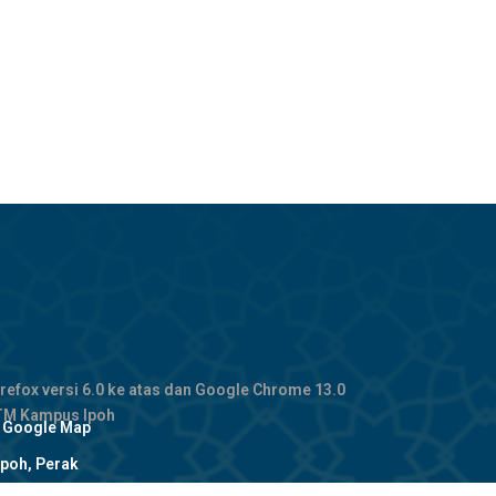
refox versi 6.0 ke atas dan Google Chrome 13.0
JTM Kampus Ipoh
: Google Map
poh, Perak