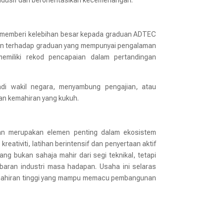
ndusif dan berorientasikan kecemerlangan.
an memberi kelebihan besar kepada graduan ADTEC
akin terhadap graduan yang mempunyai pengalaman
memiliki rekod pencapaian dalam pertandingan
jadi wakil negara, menyambung pengajian, atau
an kemahiran yang kukuh.
ran merupakan elemen penting dalam ekosistem
eativiti, latihan berintensif dan penyertaan aktif
ang bukan sahaja mahir dari segi teknikal, tetapi
abaran industri masa hadapan. Usaha ini selaras
kemahiran tinggi yang mampu memacu pembangunan