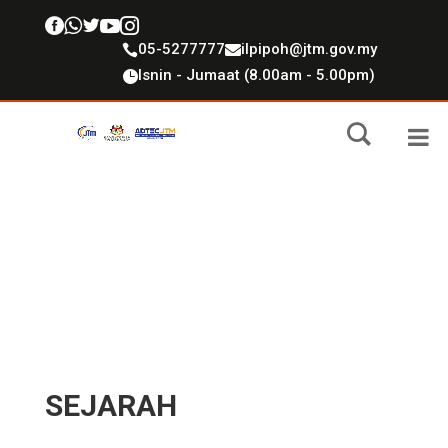





05-5277777
ilpipoh@jtm.gov.my


Isnin - Jumaat (8.00am - 5.00pm)

SEJARAH