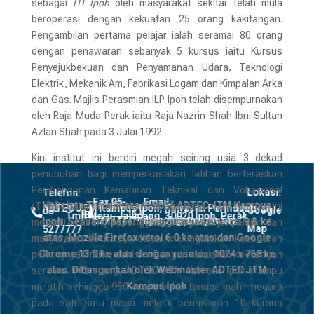
sebagai
ITI Ipoh
oleh masyarakat sekitar telah mula
beroperasi dengan kekuatan 25 orang kakitangan.
Pengambilan pertama pelajar ialah seramai 80 orang
dengan penawaran sebanyak 5 kursus iaitu Kursus
Penyejukbekuan dan Penyamanan Udara, Teknologi
Elektrik, Mekanik Am, Fabrikasi Logam dan Kimpalan Arka
dan Gas. Majlis Perasmian ILP Ipoh telah disempurnakan
oleh Raja Muda Perak iaitu Raja Nazrin Shah Ibni Sultan
Azlan Shah pada 3 Julai 1992.
Kini institut ini berdiri megah seiring usia 3 dekad
penubuhan bagi memperkasakan latihan berteraskan
Pembangunan Kemahiran Teknikal dan Vokasional
Lokasi:
Telefon:
Fax 05-
Email:
Hakcipta Terpelihara © 2026 ADTEC JTM Kampus
(TVET) dalam melahirkan tenaga kerja mahir. Institut ini
ADTEC JTM Kampus Ipoh, Kawasan Perindustrian
Google
05-




Tmn Meru, Jalapang, 30020 Ipoh, Perak
5277777
ilpipoh@jtm.gov.my
Ipoh. Sesuai dipapar menggunakan IE versi 9 & ke
menjadi lambang kebanggaan warga kerja, pelajar dan
Map
5277777
atas, Mozilla Firefox versi 6.0 ke atas dan Google
masyarakat sekitarnya dalam meningkatkan kesedaran
Chrome 13.0 ke atas dengan resolusi 1024 x 768 ke
pentingnya ilmu kemahiran. Dengan kekuatan kakitangan
atas. Dibangunkan oleh Webmaster ADTEC JTM
seramai 142 orang, ADTEC JTM Kampus Ipoh mampu
Kampus Ipoh
melatih sehingga 950 orang bakal tenaga mahir negara
pada satu-satu masa melalui penawaran 10 kursus