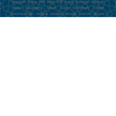
sepenuh masa dan lebih 800 orang peserta separuh
masa sepanjang tahun bagi memenuhi sektor
perindustrian negara selaras dengan hasrat negara
mencapai status Negara Maju.
Senarai nama Pengarah ADTEC
JTM Kampus Ipoh
Syed Mohamad Noor bin Syed Muhamad Ali (Disember
1989 - Julai 1994)
Mohamad bin Yaacob (Julai 1994 - Disember 1996)
Hashim bin Hassan (Disember 1996 - November 1997)
Zuraka bin Yusof (November 1997 – Ogos 2000)
Halim Azhar bin Mohd Yatim (Oktober 2000 – Mei 2004)
Johari bin Mohamad Tahar (Jun 2004 – Julai 2005)
Rosnah binti Muhamad Tahir (Disember 2005 – Jan
2008)
Jamil bin Yahya (Februari 2008 – Februari 2014)
Hj. Azman bin Ibrahim (Februari 201 – Februari 2015)