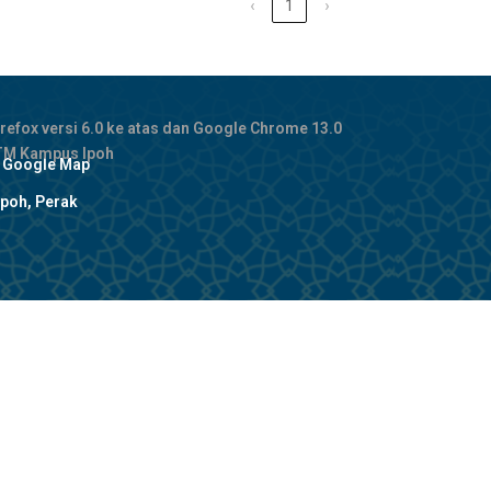
‹
1
›
refox versi 6.0 ke atas dan Google Chrome 13.0
JTM Kampus Ipoh
: Google Map
poh, Perak