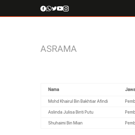





ASRAMA
Nama
Jawa
Mohd Khairul Bin Bakhtiar Afindi
Pemb
Aslinda Julisa Binti Putu
Pemb
Shuhaimi Bin Mian
Pemb