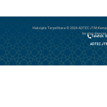
Hakcipta Terpelihara © 2026 ADTEC JTM Kampus 
ke atas dengan
Telefon: 

ADTEC JTM