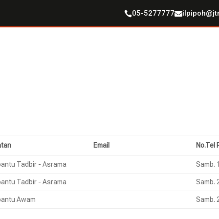
05-5277777
ilpipoh@j


tan
Email
No.Tel 
antu Tadbir - Asrama
mohdkhairul@jtm.gov.my
Samb. 
antu Tadbir - Asrama
aslinda@jtm.gov.my
Samb. 
antu Awam
shuhaimi@jtm.gov.my
Samb. 