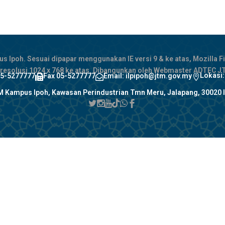
Ipoh. Sesuai dipapar menggunakan IE versi 9 & ke atas, Mozilla Fi
 resolusi 1024 x 768 ke atas. Dibangunkan oleh Webmaster ADTEC 
Lokasi
05-5277777
Fax 05-5277777
Email: ilpipoh@jtm.gov.my



 Kampus Ipoh, Kawasan Perindustrian Tmn Meru, Jalapang, 30020 I





