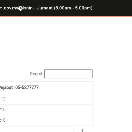
tm.gov.my
Isnin - Jumaat (8.00am - 5.00pm)

Search:
Pejabat : 05-5277777
113
210
210