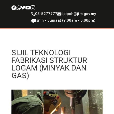





05-5277777
ilpipoh@jtm.gov.my


Isnin - Jumaat (8.00am - 5.00pm)

SIJIL TEKNOLOGI
FABRIKASI STRUKTUR
LOGAM (MINYAK DAN
GAS)