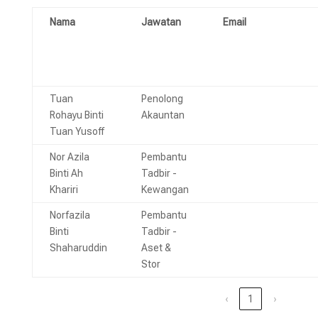
Nama
Jawatan
Email
Tuan
Penolong
rohayu@jtm.gov.my
Rohayu Binti
Akauntan
Tuan Yusoff
Nor Azila
Pembantu
nor_azila@jtm.gov.m
Binti Ah
Tadbir -
Khariri
Kewangan
Norfazila
Pembantu
norfazila@jtm.gov.my
Binti
Tadbir -
Shaharuddin
Aset &
Stor
‹
1
›
Lokasi:
Telefon: