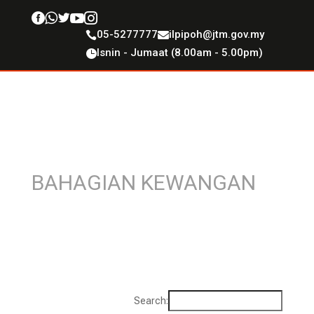





05-5277777
ilpipoh@jtm.gov.my


Isnin - Jumaat (8.00am - 5.00pm)

BAHAGIAN KEWANGAN
Search: