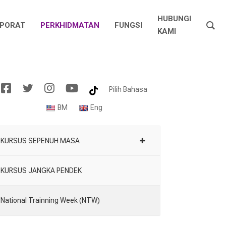
HUBUNGI
PORAT
PERKHIDMATAN
FUNGSI
KAMI
f
t
I
Y
T
Pilih Bahasa
b
w
n
o
i
i
s
u
k
BM
Eng
t
t
t
t
t
a
u
o
e
g
b
k
r
r
e
a
KURSUS SEPENUH MASA
m
KURSUS JANGKA PENDEK
National Trainning Week (NTW)